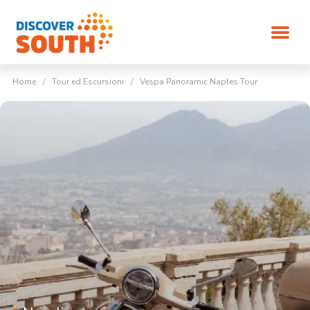
Home
/
Tour ed Escursioni
/
Vespa Panoramic Naples Tour