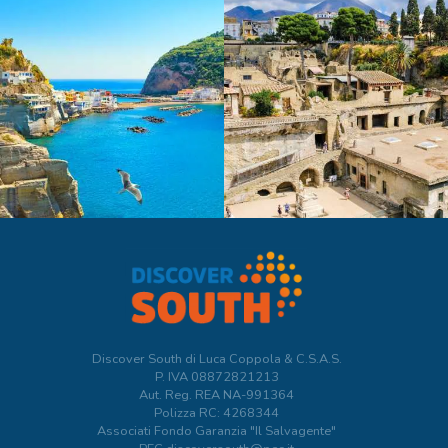
Discover South di Luca Coppola & C.S.A.S.
P. IVA
08872821213
Aut. Reg. REA NA-991364
Polizza RC: 4268344
Associati Fondo Garanzia "Il Salvagente"