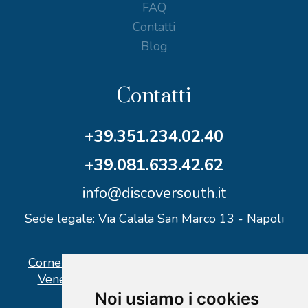
FAQ
Contatti
Blog
Contatti
+39.351.234.02.40
+39.081.633.42.62
info@discoversouth.it
Sede legale: Via Calata San Marco 13 - Napoli
Corner operativo: I Point Ercolano, via Vittorio
Veneto n° 18 - Piazzale Stazione Ercolano
Noi usiamo i cookies