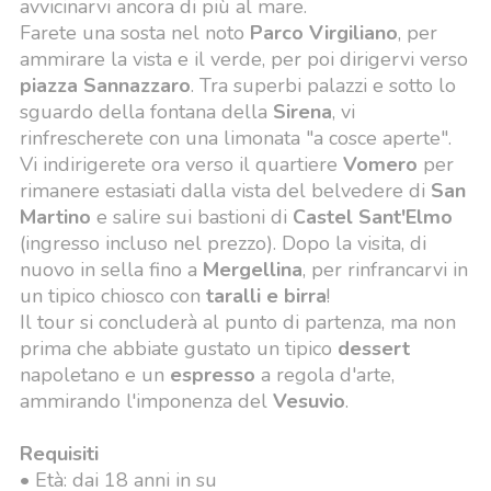
avvicinarvi ancora di più al mare.
Farete una sosta nel noto
Parco Virgiliano
, per
ammirare la vista e il verde, per poi dirigervi verso
piazza Sannazzaro
. Tra superbi palazzi e sotto lo
sguardo della fontana della
Sirena
, vi
rinfrescherete con una limonata "a cosce aperte".
Vi indirigerete ora verso il quartiere
Vomero
per
rimanere estasiati dalla vista del belvedere di
San
Martino
e salire sui bastioni di
Castel Sant'Elmo
(ingresso incluso nel prezzo). Dopo la visita, di
nuovo in sella fino a
Mergellina
, per rinfrancarvi in
un tipico chiosco con
taralli e birra
!
Il tour si concluderà al punto di partenza, ma non
prima che abbiate gustato un tipico
dessert
napoletano e un
espresso
a regola d'arte,
ammirando l'imponenza del
Vesuvio
.
Requisiti
• Età: dai 18 anni in su