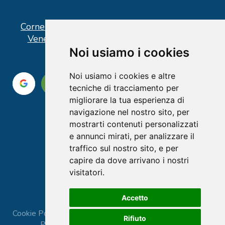
Corner operativo: I Point Ercolano, via Vittorio
Veneto n° 18 - Piazzale Stazione Ercolano
Noi usiamo i cookies
Noi usiamo i cookies e altre
tecniche di tracciamento per
migliorare la tua esperienza di
navigazione nel nostro sito, per
mostrarti contenuti personalizzati
e annunci mirati, per analizzare il
traffico sul nostro sito, e per
capire da dove arrivano i nostri
visitatori.
Accetto
Cookie Policy
|
Privacy Policy
|
Termini e Condizioni
|
Rifiuto
Prenota consulenza
|
Preferenze Cookie