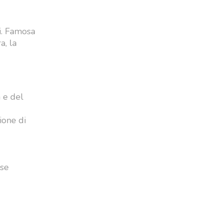
li. Famosa
a, la
 e del
ione di
sse