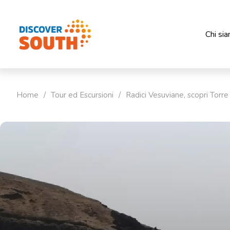
Chi si
Home
/
Tour ed Escursioni
/
Radici Vesuviane, scopri Torr