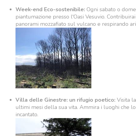
Week-end Eco-sostenibile:
Ogni sabato o domenic
piantumazione presso l'Oasi Vesuvio. Contribuirai
panorami mozzafiato sul vulcano e respirando ari
Villa delle Ginestre: un rifugio poetico:
Visita l
ultimi mesi della sua vita. Ammira i luoghi che l
incantato.