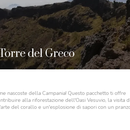
 Torre del Greco
me nascoste della Campania! Questo pacchetto ti offre
tribuire alla riforestazione dell'Oasi Vesuvio, la visita d
'arte del corallo e un'esplosione di sapori con un pranz