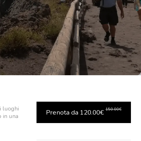
i luoghi
150.00
€
Prenota da
120.00
€
o in una