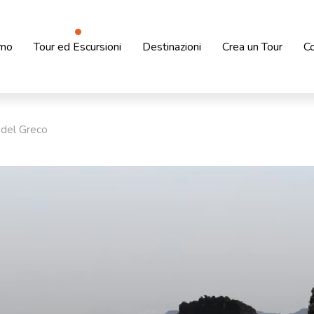
amo
Tour ed Escursioni
Destinazioni
Crea un Tour
Co
e del Greco