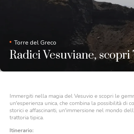
Torre del Greco
Radici Vesuviane, scopri
Immergiti nella magia del Vesuvio e scopri le gem
un'esperienza unica, che combina la possibilità di con
storici e affascinanti, un'immersione nel mondo dell
trattoria tipica.
Itinerario: