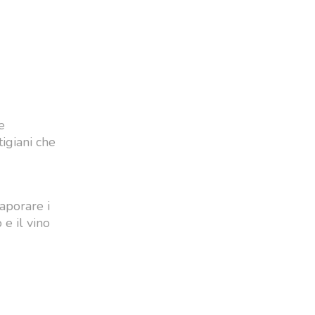
e
igiani che
saporare i
 e il vino