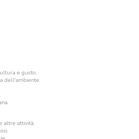
ultura e gusto.
la dell'ambiente.
.
ana.
altre attività.
ssi.
ie.