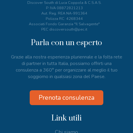
Discover South di Luca Coppola & C.S.A.S.
P. IVA
08872821213
Aut. Reg. REA NA-991364
Polizza RC: 4268344
Associati Fondo Garanzia "Il Salvagente"
PEC discoversouth@pec.it
Parla con un esperto
Grazie alla nostra esperienza pluriennale e la folta rete
di partner in tutta Italia, possiamo offrirti una
consulenza a 360° per organizzare al meglio il tuo
soggiorno in qualsiasi zona del Paese.
Prenota consulenza
Link utili
Chi siamo