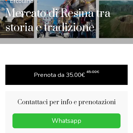
Ercolano
Mercato di Resina tra
storia e tradizione
45.00
€
Prenota da
35.00
€
Contattaci per info e prenotazioni
Whatsapp