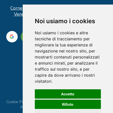
Corner operativo: I Point Ercolano, via Vittorio
Veneto n° 18 - Piazzale Stazione Ercolano
Noi usiamo i cookies
Noi usiamo i cookies e altre
tecniche di tracciamento per
migliorare la tua esperienza di
navigazione nel nostro sito, per
mostrarti contenuti personalizzati
e annunci mirati, per analizzare il
traffico sul nostro sito, e per
capire da dove arrivano i nostri
visitatori.
Accetto
Cookie Policy
|
Privacy Policy
|
Termini e Condizioni
|
Rifiuto
Prenota consulenza
|
Preferenze Cookie