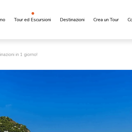
amo
Tour ed Escursioni
Destinazioni
Crea un Tour
Co
nazioni in 1 giorno!