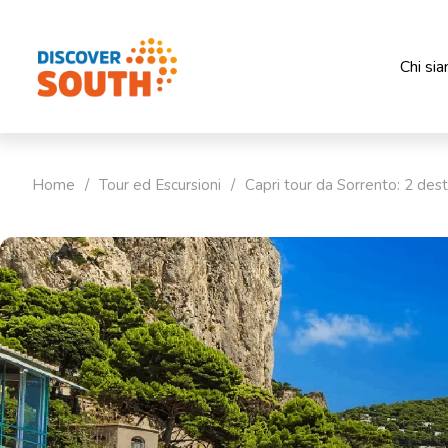
Chi si
Home
/
Tour ed Escursioni
/
Capri tour da Sorrento: 2 desti