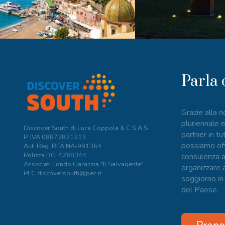
Parla 
Grazie alla 
pluriennale e
Discover South di Luca Coppola & C.S.A.S.
partner in tut
P. IVA
08872821213
possiamo offr
Aut. Reg. REA NA-991364
Polizza RC: 4268344
consulenza 
Associati Fondo Garanzia "Il Salvagente"
organizzare a
PEC discoversouth@pec.it
soggiorno in
del Paese.