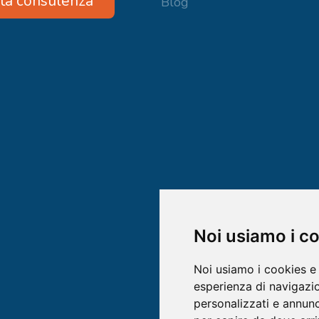
ta consulenza
Blog
Noi usiamo i c
Noi usiamo i cookies e 
esperienza di navigazio
personalizzati e annunci