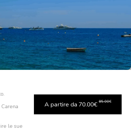
o.
85.00
€
A partire da
70.00
€
a Carena
rire le sue