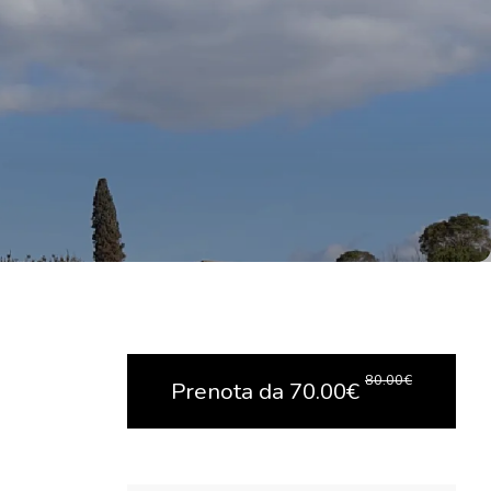
80.00
€
Prenota da
70.00
€