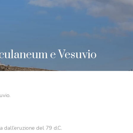
culaneum e Vesuvio
uvio.
ta dall’eruzione del 79 d.C.