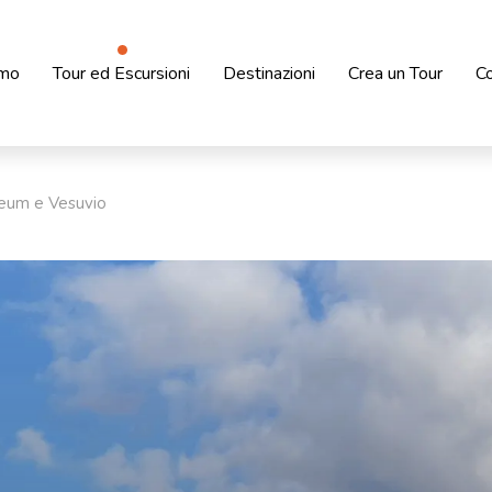
amo
Tour ed Escursioni
Destinazioni
Crea un Tour
Co
eum e Vesuvio