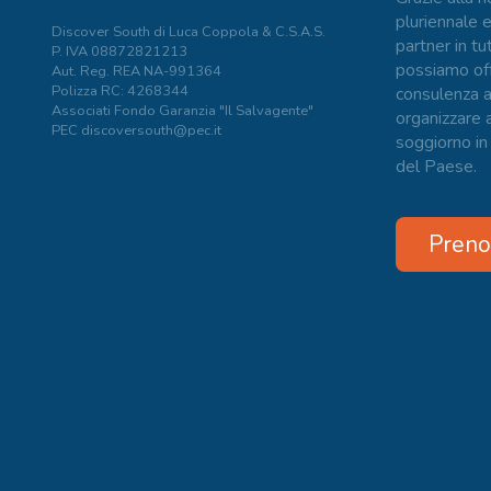
pluriennale e
Discover South di Luca Coppola & C.S.A.S.
partner in tut
P. IVA
08872821213
possiamo offr
Aut. Reg. REA NA-991364
Polizza RC: 4268344
consulenza 
Associati Fondo Garanzia "Il Salvagente"
organizzare a
PEC discoversouth@pec.it
soggiorno in
del Paese.
Preno