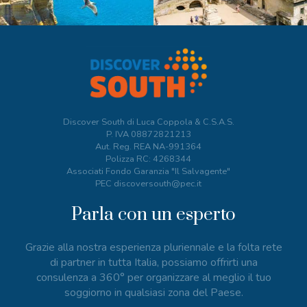
Discover South di Luca Coppola & C.S.A.S.
P. IVA
08872821213
Aut. Reg. REA NA-991364
Polizza RC: 4268344
Associati Fondo Garanzia "Il Salvagente"
PEC discoversouth@pec.it
Parla con un esperto
Grazie alla nostra esperienza pluriennale e la folta rete
di partner in tutta Italia, possiamo offrirti una
consulenza a 360° per organizzare al meglio il tuo
soggiorno in qualsiasi zona del Paese.