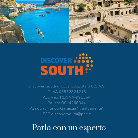
Discover South di Luca Coppola & C.S.A.S.
P. IVA
08872821213
Aut. Reg. REA NA-991364
Polizza RC: 4268344
Associati Fondo Garanzia "Il Salvagente"
PEC discoversouth@pec.it
Parla con un esperto