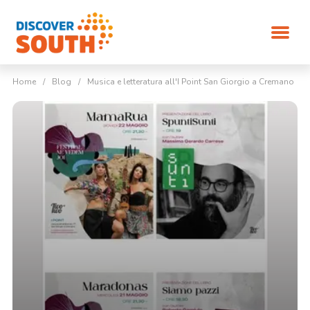
Home
/
Blog
/
Musica e letteratura all'I Point San Giorgio a Cremano