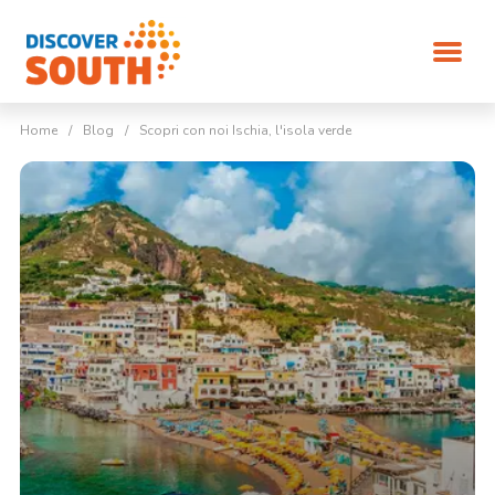
Home
/
Blog
/
Scopri con noi Ischia, l'isola verde