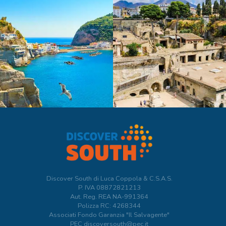
Discover South di Luca Coppola & C.S.A.S.
P. IVA
08872821213
Aut. Reg. REA NA-991364
Polizza RC: 4268344
Associati Fondo Garanzia "Il Salvagente"
PEC discoversouth@pec.it