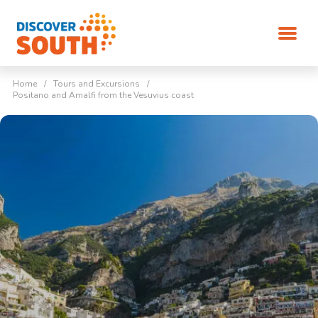
Home
/
Tours and Excursions
/
Positano and Amalfi from the Vesuvius coast